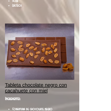
Soja
Lácteos
Tableta chocolate negro con
cacahuete con miel
Ingredientes:
Cobertura de chocolate negro