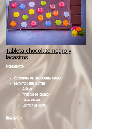
Tableta chocolate negro y
lacasitos
Ingredientes:
Cobertura de chocolate negro
Lacasitos (sin gluten)
Azúcar
Manteca de cacao
Leche entera
Lecitina de soja
Alérgenos: