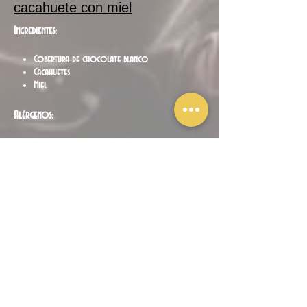
cacahuete con miel
Ingredientes:
Cobertura de chocolate blanco
Cacahuetes
Miel
Alérgenos:
Frutos secos
Lácteos