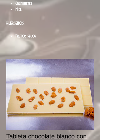
Cacahuetes
Miel
Alérgenos:
Frutos secos
Tableta chocolate blanco con