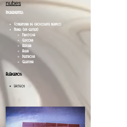
nubes
Ingredientes:
Cobertura de chocolate blanco
Nubes (sin gluten)
Fructosa
Glucosa
Azúcar
Agua
Dextrosa
Gelatina
Alérgenos:
Lácteos