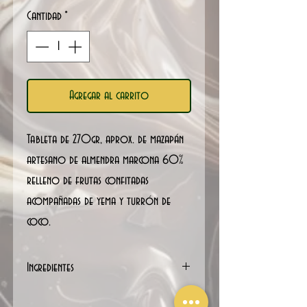
por
Cantidad
*
300
Gramos
Agregar al carrito
Tableta de 270gr, aprox. de mazapán
artesano de almendra marcona 60%
relleno de frutas confitadas
acompañadas de yema y turrón de
coco.
Ingredientes
Ingredientes: