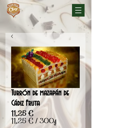
Turrón de mazapán de
Cádiz Fruta
Precio
11,25 €
11,25 €
/
300g
11,25 €