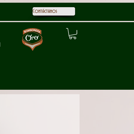
Contáctanos
1
Ponches
Pastelería
Festividades
Navidad
Tienda