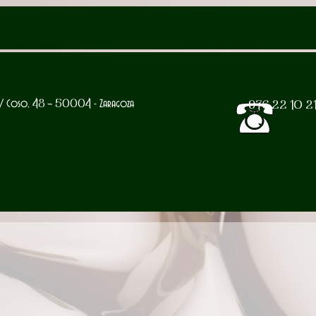
/ Coso,
48 -
50004
- Zaragoza
976 22 10 2
tada de Aragón
Chocolates
Tartas
Trufa artesana
Envío