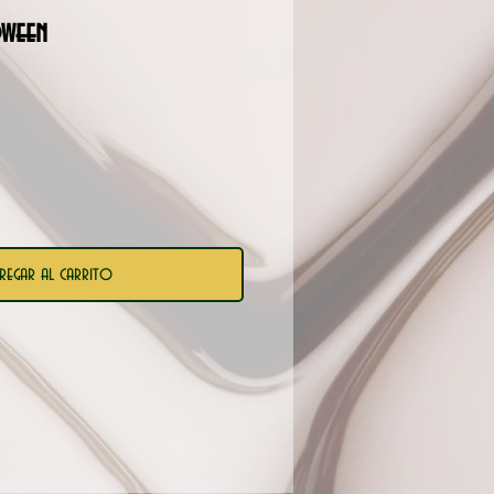
oween
o
regar al carrito