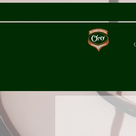
C
Mi historia
Tartas Mousse
Roscones
Frutas Confi