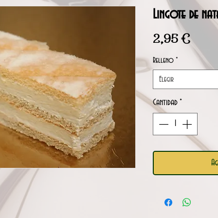
Lingote de nat
Precio
2,95 €
Relleno
*
Elegir
Cantidad
*
Ag