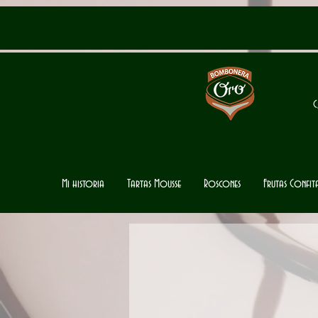
C
Mi historia
Tartas Mousse
Roscones
Frutas Confi