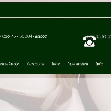
/ Coso,
48 -
50004
- Zaragoza
976 22 10 2
tada de Aragón
Chocolates
Tartas
Trufa artesana
Envío