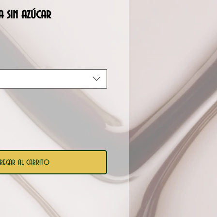
a sin azúcar
regar al carrito