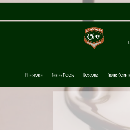
C
Mi historia
Tartas Mousse
Roscones
Frutas Confi