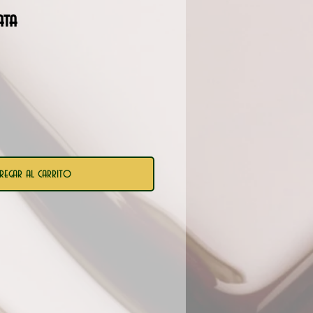
ata
o
regar al carrito