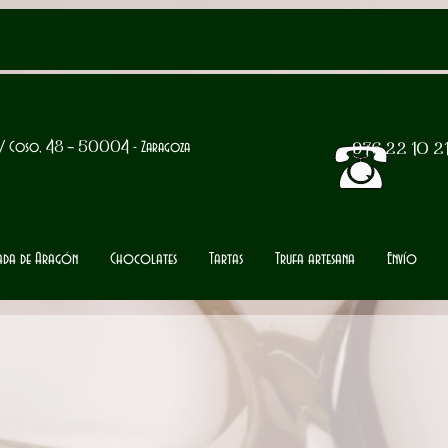
/ Coso,
48 -
50004
- Zaragoza
976 22 10 2
tada de Aragón
Chocolates
Tartas
Trufa artesana
Envío