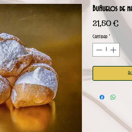
Buñuelos de n
Preci
21,50 €
Cantidad
*
Ag