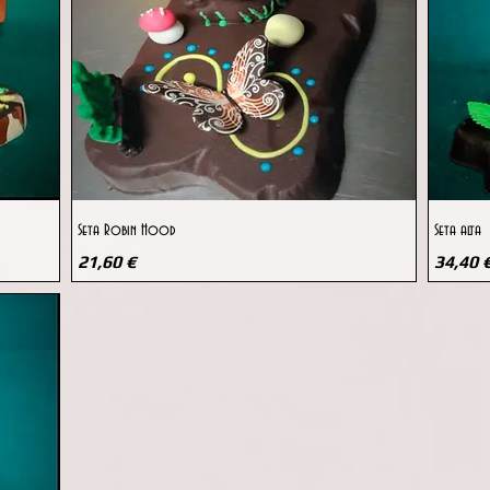
Vista rápida
Seta Robin Hood
Seta alta
Precio
Precio
21,60 €
34,40 