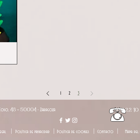
1
2
3
Coso,
48 -
50004
- Zaragoza
976 22 10
egal
Política de privacidad
Política de cookies
Contacto
Mapa del 