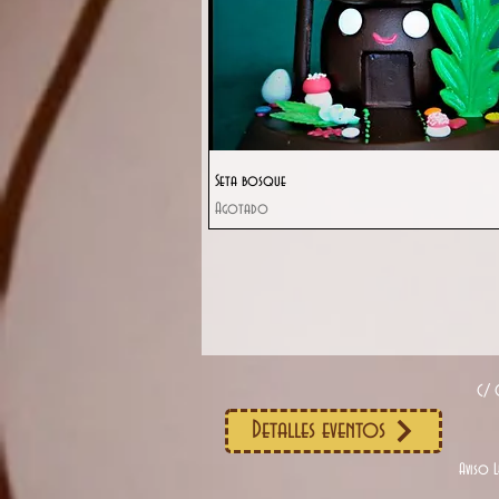
Vista rápida
Seta bosque
Agotado
C/ 
Detalles eventos
Aviso L