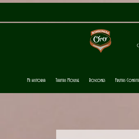
C
Mi historia
Tartas Mousse
Roscones
Frutas Confi