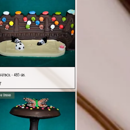
Vista rápida
fútbol - 485 grs.
€
r Unidad