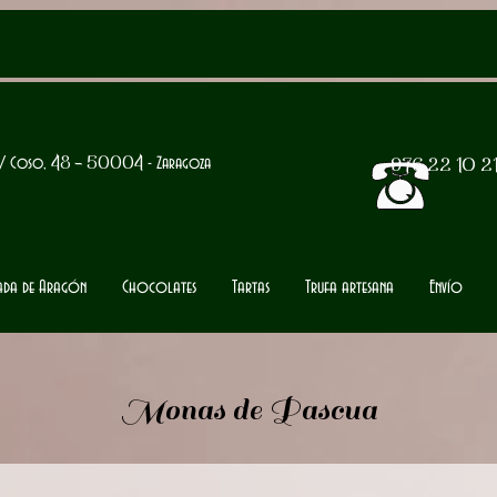
/ Coso,
48 -
50004
- Zaragoza
976 22 10 2
tada de Aragón
Chocolates
Tartas
Trufa artesana
Envío
Monas de Pascua