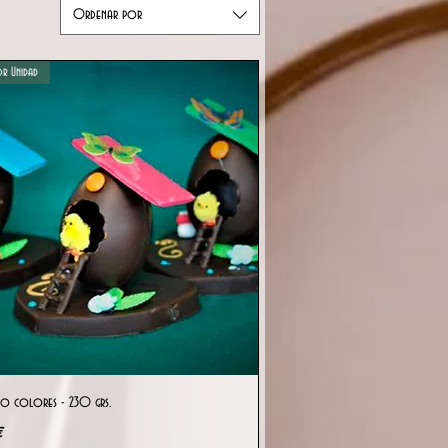
Ordenar por
r Unidad
Vista rápida
do colores - 230 grs.
€