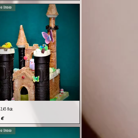
r Unidad
Vista rápida
 2,45 Kgr.
 €
r Unidad