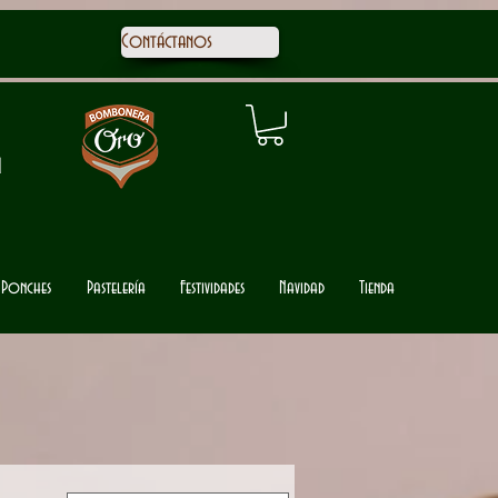
Contáctanos
1
Ponches
Pastelería
Festividades
Navidad
Tienda