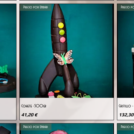
Precio por Unidad
Precio po
Vista rápida
Cohete -500gr
Castillo -
Precio
Precio
41,20 €
132,30
Precio por Unidad
Precio po